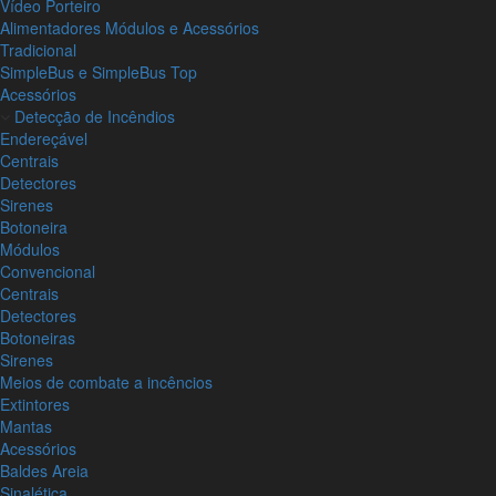
Vídeo Porteiro
Alimentadores Módulos e Acessórios
Tradicional
SimpleBus e SimpleBus Top
Acessórios
Detecção de Incêndios
Endereçável
Centrais
Detectores
Sirenes
Botoneira
Módulos
Convencional
Centrais
Detectores
Botoneiras
Sirenes
Meios de combate a incêncios
Extintores
Mantas
Acessórios
Baldes Areia
Sinalética