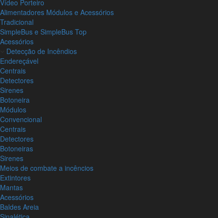
Vídeo Porteiro
Alimentadores Módulos e Acessórios
Tradicional
SimpleBus e SimpleBus Top
Acessórios
Detecção de Incêndios
Endereçável
Centrais
Detectores
Sirenes
Botoneira
Módulos
Convencional
Centrais
Detectores
Botoneiras
Sirenes
Meios de combate a incêncios
Extintores
Mantas
Acessórios
Baldes Areia
Sinalética